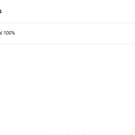
s
al 100%