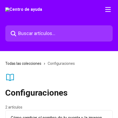
Ir al contenido principal
Buscar artículos...
Todas las colecciones
Configuraciones
Configuraciones
2 artículos
Cómo cambiar el nombre de tu cuenta y la imagen