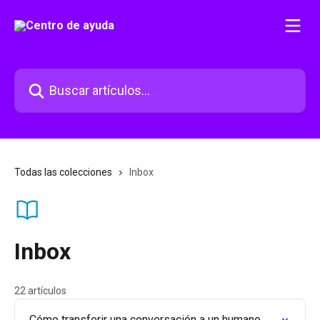
Ir al contenido principal
Buscar artículos...
Todas las colecciones
Inbox
Inbox
22 artículos
Cómo transferir una conversación a un humano